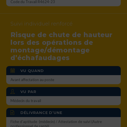
Code du Travail R4624-23
Suivi individuel renforcé
Risque de chute de hauteur
lors des opérations de
montage/démontage
d’échafaudages
VU QUAND
Avant affectation au poste
VU PAR
Médecin du travail
DÉLIVRANCE D’UNE
Fiche d’aptitude (médecin) / Attestation de suivi (Autre
professionnel de santé)