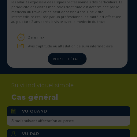
les salariés exposés à des risques professionnels dits particuliers. La
périodicité des visites médicales d’aptitude est déterminée par le
médecin du travail et ne peut dépasser 4 ans. Une visite
intermédiaire réalisée par un professionnel de santé est effectuée
au plus tard 2 ans après la visite avec le médecin du travail.
2 ans max.
Avis d’aptitude ou attestation de suivi intermédiaire
VOIR LES DÉTAILS
Suivi individuel simple
Cas général
VU QUAND
3 mois suivant affectation au poste
VU PAR