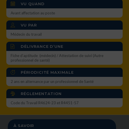
VU QUAND
Avant affectation au poste
VU PAR
Médecin du travail
DÉLIVRANCE D’UNE
Fiche d’aptitude (médecin) / Attestation de suivi (Autre
professionnel de santé)
PÉRIODICITÉ MAXIMALE
2 ans en alternance par un professionnel de Santé
RÉGLEMENTATION
Code du Travail R4624-23 et R4451-57
À SAVOIR