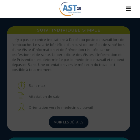
SUIVI INDIVIDUEL SIMPLE
Il n’y a pas de contre-indications à l’accès au poste de travail lors de
l’embauche. Le salarié bénéficie d’un suivi de son état de santé lors
d’une Visite d’Information et de Prévention réalisée par un
professionnel de santé. La périodicité des Visites d’Information et
de Prévention est déterminée par le médecin de travail et ne peut
dépasser 5 ans. Une orientation vers le médecin du travail est
possible à tout moment.
5 ans max.
Attestation de suivi
Orientation vers le médecin du travail
VOIR LES DÉTAILS