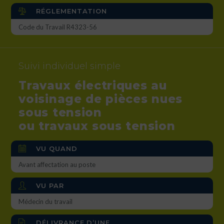
RÉGLEMENTATION
Code du Travail R4323-56
Suivi individuel simple
Travaux électriques au
voisinage de pièces nues
sous tension
ou travaux sous tension
VU QUAND
Avant affectation au poste
VU PAR
Médecin du travail
DÉLIVRANCE D’UNE