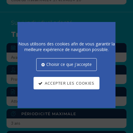
Suivi individuel adapté
Travailleurs de nuit
Nous utilisons des cookies afin de vous garantir la
VU QUAND
meilleure expérience de navigation possible.
Avant affectation au poste
Choisir ce que j'accepte
VU PAR
Professionnel de santé
ACCEPTER LES COOKIES
DÉLIVRANCE D’UNE
Attestation de suivi
PÉRIODICITÉ MAXIMALE
3 ans